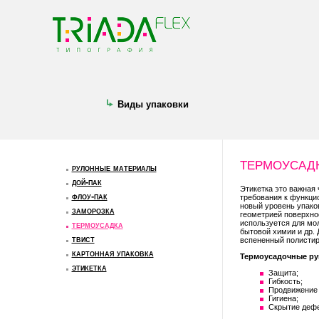
Виды упаковки
термоусад
рулонные материалы
дой-пак
Этикетка это важная
флоу-пак
требования к функци
новый уровень упако
заморозка
геометрией поверхно
используется для мол
термоусадка
бытовой химии и др. 
твист
вспененный полистиро
картонная упаковка
Термоусадочные рук
этикетка
Защита;
Гибкость;
Продвижение 
Гигиена;
Cкрытие дефе