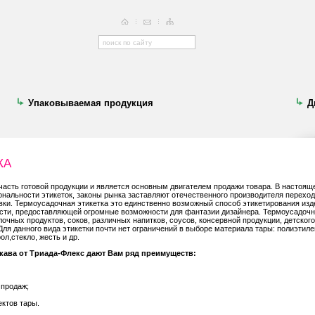
Упаковываемая продукция
Д
ка
 часть готовой продукции и является основным двигателем продажи товара. В настоя
ональности этикеток, законы рынка заставляют отечественного производителя переход
вки. Термоусадочная этикетка это единственно возможный способ этикетирования изд
сти, предоставляющей огромные возможности для фантазии дизайнера. Термоусадочн
очных продуктов, соков, различных напитков, соусов, консервной продукции, детского
Для данного вида этикетки почти нет ограничений в выборе материала тары: полиэтиле
л,стекло, жесть и др.
ава от Триада-Флекс дают Вам ряд преимуществ:
продаж;
ктов тары.