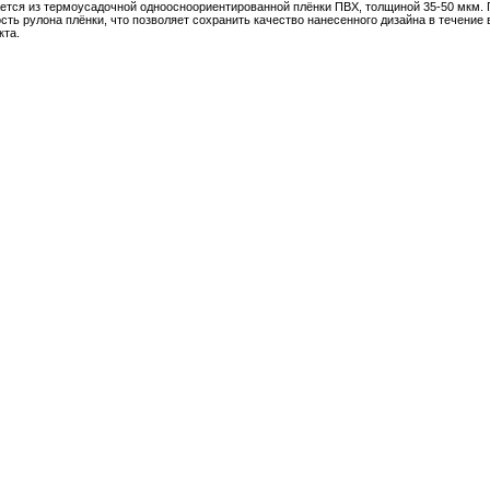
ается из термоусадочной одноосноориентированной плёнки ПВХ, толщиной 35-50 мкм. 
ть рулона плёнки, что позволяет сохранить качество нанесенного дизайна в течение 
кта.