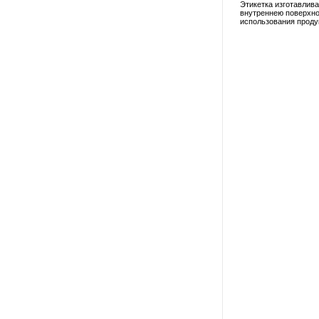
Этикетка изготавлив
внутреннею поверхнос
использования проду