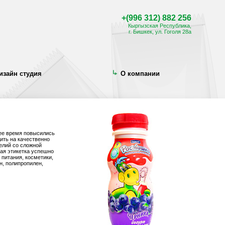
+(996 312) 882 256
Кыргызская Республика,
г. Бишкек, ул. Гоголя 28а
изайн студия
О компании
щее время повысились
ить на качественно
елий со сложной
ая этикетка успешно
 питания, косметики,
н, полипропилен,